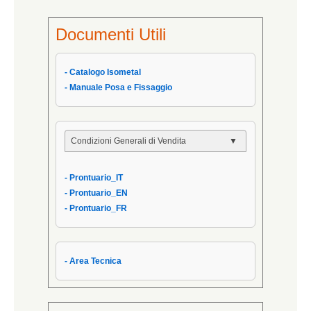
Documenti Utili
- Catalogo Isometal
- Manuale Posa e Fissaggio
Condizioni Generali di Vendita
- Condizioni Generali
- Prontuario_IT
- Condizioni di Vendita AIPPEG
- Prontuario_EN
- Prontuario_IT
- Prontuario_FR
- Area Tecnica