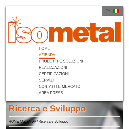
ITA
ITA
ENG
HOME
AZIENDA
PRODOTTI E SOLUZIONI
REALIZZAZIONI
CERTIFICAZIONI
SERVIZI
CONTATTI E MERCATO
AREA PRESS
Ricerca e Sviluppo
HOME
/
AZIENDA
/
Ricerca e Sviluppo