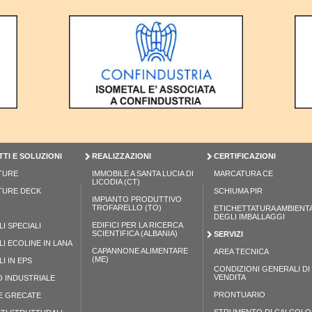
TI E SOLUZIONI
REALIZZAZIONI
CERTIFICAZIONI
TURE
IMMOBILE A SANTA LUCIA DI
MARCATURA CE
LICODIA (CT)
TURE DECK
SCHIUMA PIR
IMPIANTO PRODUTTIVO
TROFARELLO (TO)
ETICHETTATURA AMBIENT
DEGLI IMBALLAGGI
EDIFICI PER LA RICERCA
I SPECIALI
SCIENTIFICA (ALBANIA)
SERVIZI
I ECOLINE IN LANA
CAPANNONE ALIMENTARE
AREA TECNICA
(ME)
I IN EPS
CONDIZIONI GENERALI DI
VENDITA
 INDUSTRIALE
PRONTUARIO
E GRECATE