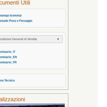
umenti Utili
atalogo Isometal
anuale Posa e Fissaggio
ondizioni Generali di Vendita
 Condizioni Generali
rontuario_IT
 Condizioni di Vendita AIPPEG
rontuario_EN
Prontuario_IT
rontuario_FR
rea Tecnica
lizzazioni