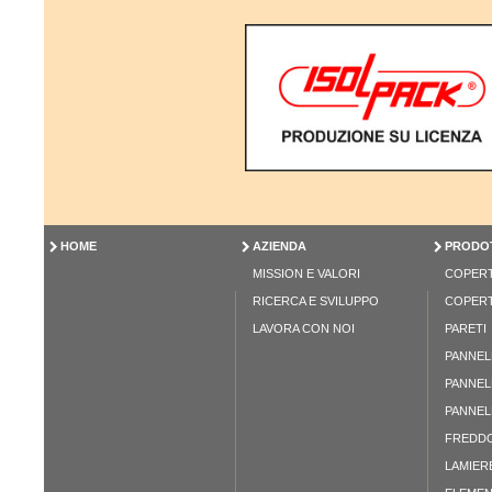
HOME
AZIENDA
PRODOT
MISSION E VALORI
COPER
RICERCA E SVILUPPO
COPER
LAVORA CON NOI
PARETI
PANNELL
PANNELL
PANNELL
FREDDO
LAMIER