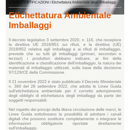
HOME
/
CERTIFICAZIONI
/
Etichettatura Ambientale degli Imballaggi
Etichettatura Ambientale
Imballaggi
Il decreto legislativo 3 settembre 2020, n. 116, che recepisce
la direttiva UE 2018/851 sui rifiuti, e la direttiva (UE)
2018/852 relativa agli imballaggi e ai rifiuti di imballaggio,
prevede che su tutti gli imballaggi (primari, secondari e
terziari) i produttori debbano indicare, ai fini della
identificazione e classificazione dell'imballaggio, la natura dei
materiali di imballaggio utilizzati, sulla base della decisione
97/129/CE della Commissione.
Il 21 novembre 2022 è stato pubblicato il Decreto Ministeriale
n. 360 del 28 settembre 2022, che adotta le Linee Guida
sull'etichettatura ambientale per il corretto adempimento
degli obblighi di etichettatura degli imballaggi da parte dei
soggetti responsabili.
Nel rispetto dei principi della libera circolazione delle merci, le
Linee Guida sottolineano la possibilità di adottare i canali
digitali che possono sostituire completamente o integrare le
informazioni obbligatorie riportate direttamente
sull'imballaggio.