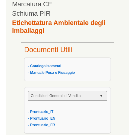
Marcatura CE
Schiuma PIR
Etichettatura Ambientale degli
Imballaggi
Documenti Utili
- Catalogo Isometal
- Manuale Posa e Fissaggio
Condizioni Generali di Vendita
- Condizioni Generali
- Prontuario_IT
- Condizioni di Vendita AIPPEG
- Prontuario_EN
- Prontuario_IT
- Prontuario_FR