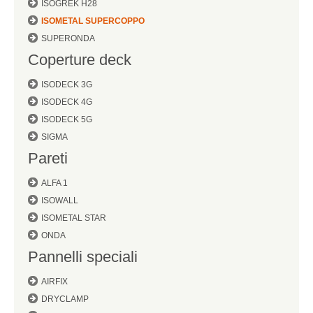
ISOGREK H28
ISOMETAL SUPERCOPPO
SUPERONDA
Coperture deck
ISODECK 3G
ISODECK 4G
ISODECK 5G
SIGMA
Pareti
ALFA 1
ISOWALL
ISOMETAL STAR
ONDA
Pannelli speciali
AIRFIX
DRYCLAMP