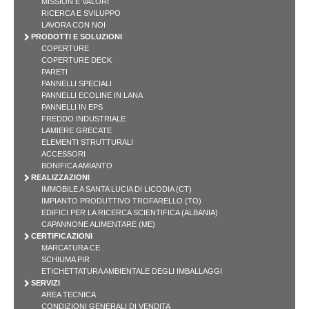
MISSION E VALORI
RICERCA E SVILUPPO
LAVORA CON NOI
PRODOTTI E SOLUZIONI
COPERTURE
COPERTURE DECK
PARETI
PANNELLI SPECIALI
PANNELLI ECOLINE IN LANA
PANNELLI IN EPS
FREDDO INDUSTRIALE
LAMIERE GRECATE
ELEMENTI STRUTTURALI
ACCESSORI
BONIFICA AMIANTO
REALIZZAZIONI
IMMOBILE A SANTA LUCIA DI LICODIA (CT)
IMPIANTO PRODUTTIVO TROFARELLO (TO)
EDIFICI PER LA RICERCA SCIENTIFICA (ALBANIA)
CAPANNONE ALIMENTARE (ME)
CERTIFICAZIONI
MARCATURA CE
SCHIUMA PIR
ETICHETTATURA AMBIENTALE DEGLI IMBALLAGGI
SERVIZI
AREA TECNICA
CONDIZIONI GENERALI DI VENDITA