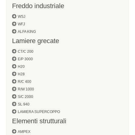
Freddo industriale
WSJ
WFJ
ALFA KING
Lamiere grecate
CT/C 200
E/P 3000
H20
H28
R/C 400
R/W 1000
S/C 2000
SL 940
LAMIERA SUPERCOPPO
Elementi strutturali
AMPEX