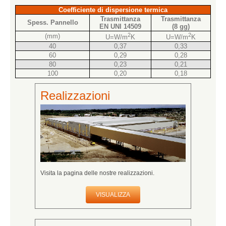
Coefficiente di dispersione termica
Trasmittanza
Trasmittanza
Spess. Pannello
EN UNI 14509
(8 gg)
2
2
(mm)
U=W/m
K
U=W/m
K
40
0,37
0,33
60
0,29
0,28
80
0,23
0,21
100
0,20
0,18
Realizzazioni
Visita la pagina delle nostre realizzazioni.
VISUALIZZA