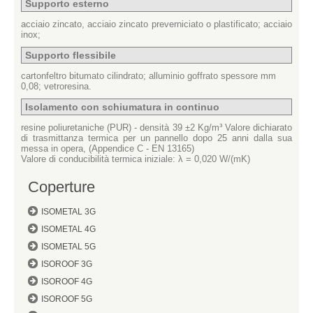
Supporto esterno
acciaio zincato, acciaio zincato preverniciato o plastificato; acciaio
inox;
Supporto flessibile
cartonfeltro bitumato cilindrato; alluminio goffrato spessore mm
0,08; vetroresina.
Isolamento con schiumatura in continuo
resine poliuretaniche (PUR) - densità 39 ±2 Kg/m³ Valore dichiarato
di trasmittanza termica per un pannello dopo 25 anni dalla sua
messa in opera, (Appendice C - EN 13165)
Valore di conducibilità termica iniziale: λ = 0,020 W/(mK)
Coperture
ISOMETAL 3G
ISOMETAL 4G
ISOMETAL 5G
ISOROOF 3G
ISOROOF 4G
ISOROOF 5G