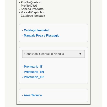
- Profilo Quotato
- Profilo DWG
- Scheda Prodotto
- Voce di Capitolato
- Catalogo Isolpack
- Catalogo Isometal
- Manuale Posa e Fissaggio
Condizioni Generali di Vendita
- Condizioni Generali
- Prontuario_IT
- Condizioni di Vendita AIPPEG
- Prontuario_EN
- Prontuario_IT
- Prontuario_FR
- Area Tecnica