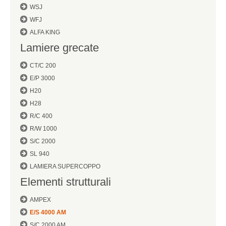
WSJ
WFJ
ALFA KING
Lamiere grecate
CT/C 200
E/P 3000
H20
H28
R/C 400
R/W 1000
S/C 2000
SL 940
LAMIERA SUPERCOPPO
Elementi strutturali
AMPEX
E/S 4000 AM
S/C 2000 AM