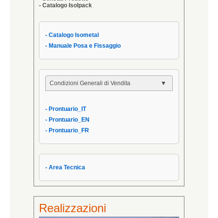
- Catalogo Isolpack
- Catalogo Isometal
- Manuale Posa e Fissaggio
Condizioni Generali di Vendita
- Condizioni Generali
- Prontuario_IT
- Condizioni di Vendita AIPPEG
- Prontuario_EN
- Prontuario_IT
- Prontuario_FR
- Area Tecnica
Realizzazioni