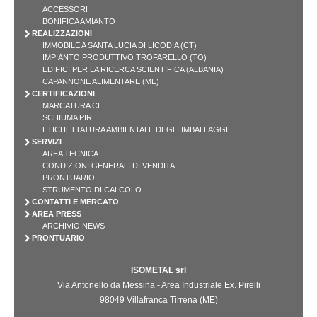
ACCESSORI
BONIFICA AMIANTO
REALIZZAZIONI
IMMOBILE A SANTA LUCIA DI LICODIA (CT)
IMPIANTO PRODUTTIVO TROFARELLO (TO)
EDIFICI PER LA RICERCA SCIENTIFICA (ALBANIA)
CAPANNONE ALIMENTARE (ME)
CERTIFICAZIONI
MARCATURA CE
SCHIUMA PIR
ETICHETTATURA AMBIENTALE DEGLI IMBALLAGGI
SERVIZI
AREA TECNICA
CONDIZIONI GENERALI DI VENDITA
PRONTUARIO
STRUMENTO DI CALCOLO
CONTATTI E MERCATO
AREA PRESS
ARCHIVIO NEWS
PRONTUARIO
ISOMETAL srl
Via Antonello da Messina - Area Industriale Ex. Pirelli
98049 Villafranca Tirrena (ME)