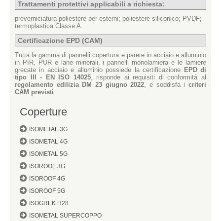
Trattamenti protettivi applicabili a richiesta:
preverniciatura poliestere per esterni; poliestere siliconico; PVDF;
termoplastica Classe A.
Certificazione EPD (CAM)
Tutta la gamma di pannelli copertura e parete in acciaio e alluminio
in PIR, PUR e lane minerali, i pannelli monolamiera e le lamiere
grecate in acciaio e alluminio possiede la certificazione
EPD di
tipo III - EN ISO 14025
, risponde ai requisiti di conformità al
regolamento edilizia DM 23 giugno 2022
, e soddisfa i
criteri
CAM previsti
.
Coperture
ISOMETAL 3G
ISOMETAL 4G
ISOMETAL 5G
ISOROOF 3G
ISOROOF 4G
ISOROOF 5G
ISOGREK H28
ISOMETAL SUPERCOPPO