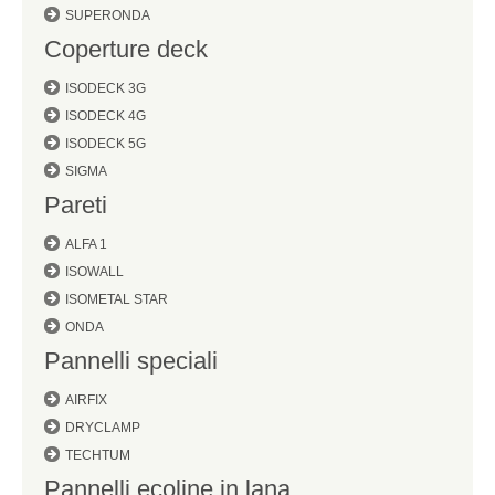
SUPERONDA
Coperture deck
ISODECK 3G
ISODECK 4G
ISODECK 5G
SIGMA
Pareti
ALFA 1
ISOWALL
ISOMETAL STAR
ONDA
Pannelli speciali
AIRFIX
DRYCLAMP
TECHTUM
Pannelli ecoline in lana