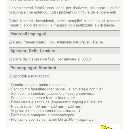
I complementi forniti sono ideali per risolvere, sia sotto il profilo
funzionale che estetico, tutti i problemi di finitura delle opere edili.
Colmi fustellati incernierati, colmi semplici o altri tipi di raccordi
metallici sono disponibili a magazzino o realizzabili su richiesta.
Materiali Impiegati
Zincato, Preverniciato, Inox, Alluminio nat/prever., Rame.
Spessori Delle Lamiere
Si parte dallo spessore 5/10, per arrivare al 30/10.
Pressopiegati Standard
(Disponibili a magazzino)
- Gronda: quadra, tonda e sagoma.
- Semicolmo fustellato (per pannelli e lamiere) e non fust.
- Semicolmo standard (cappello cinese) e conversa
- Frontalino posteriore fust. e frontespizi
- Falda laterale semplice (sopra/sotto tegola) e fustellata
- Pluviali (diam. 80 mm - 100 mm - 120 mm)
- Angolari interni ed esterni e canalina ad U
- Fermaneve stampato e pressopiegato
- Frontalino coprischiuma per Delta 3/5 - Kappa 3/5