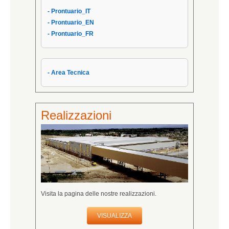
- Condizioni Generali
- Prontuario_IT
- Condizioni di Vendita AIPPEG
- Prontuario_EN
- Prontuario_IT
- Prontuario_FR
- Area Tecnica
Realizzazioni
Visita la pagina delle nostre realizzazioni.
VISUALIZZA