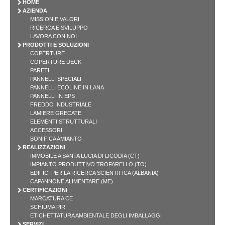
HOME
AZIENDA
MISSION E VALORI
RICERCA E SVILUPPO
LAVORA CON NOI
PRODOTTI E SOLUZIONI
COPERTURE
COPERTURE DECK
PARETI
PANNELLI SPECIALI
PANNELLI ECOLINE IN LANA
PANNELLI IN EPS
FREDDO INDUSTRIALE
LAMIERE GRECATE
ELEMENTI STRUTTURALI
ACCESSORI
BONIFICA AMIANTO
REALIZZAZIONI
IMMOBILE A SANTA LUCIA DI LICODIA (CT)
IMPIANTO PRODUTTIVO TROFARELLO (TO)
EDIFICI PER LA RICERCA SCIENTIFICA (ALBANIA)
CAPANNONE ALIMENTARE (ME)
CERTIFICAZIONI
MARCATURA CE
SCHIUMA PIR
ETICHETTATURA AMBIENTALE DEGLI IMBALLAGGI
SERVIZI