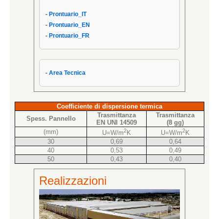
- Condizioni Generali
- Prontuario_IT
- Condizioni di Vendita AIPPEG
- Prontuario_EN
- Prontuario_IT
- Prontuario_FR
- Area Tecnica
Coefficiente di dispersione termica
Trasmittanza
Trasmittanza
Spess. Pannello
EN UNI 14509
(8 gg)
2
2
(mm)
U=W/m
K
U=W/m
K
30
0,69
0,64
40
0,53
0,49
50
0,43
0,40
Realizzazioni