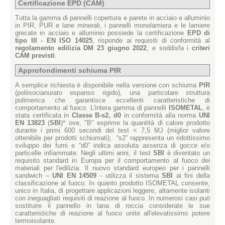
Certificazione EPD (CAM)
Tutta la gamma di pannelli copertura e parete in acciaio e alluminio
in PIR, PUR e lane minerali, i pannelli monolamiera e le lamiere
grecate in acciaio e alluminio possiede la certificazione
EPD di
tipo III - EN ISO 14025
, risponde ai requisiti di conformità al
regolamento edilizia DM 23 giugno 2022
, e soddisfa i
criteri
CAM previsti
.
Approfondimenti schiuma PIR
A semplice richiesta è disponibile nella versione con schiuma
PIR
(poliisocianurato espanso rigido), una particolare struttura
polimerica che garantisce eccellenti caratteristiche di
comportamento al fuoco. L'intera gamma di pannelli
ISOMETAL
, è
stata certificata in
Classe B-s2, d0
in conformità alla norma
UNI
EN 13823
(
SBI
)* ove, "B" esprime la quantità di calore prodotto
durante i primi 600 secondi del test < 7,5 MJ (miglior valore
ottenibile per prodotti schiumati); “s2” rappresenta un ridottissimo
sviluppo dei fumi e “d0” indica assoluta assenza di gocce e/o
particelle infiammate. Negli ultimi anni, il test
SBI
è diventato un
requisito standard in Europa per il comportamento al fuoco dei
materiali per l'edilizia. Il nuovo standard europeo per i pannelli
sandwich –
UNI EN 14509
- utilizza il sistema
SBI
ai fini della
classificazione al fuoco. In quanto prodotto ISOMETAL consente,
unico in Italia, di progettare applicazioni leggere, altamente isolanti
con ineguagliati requisiti di reazione al fuoco. In numerosi casi può
sostituire il pannello in lana di roccia considerate le sue
caratteristiche di reazione al fuoco unite all'elevatissimo potere
termoisolante.