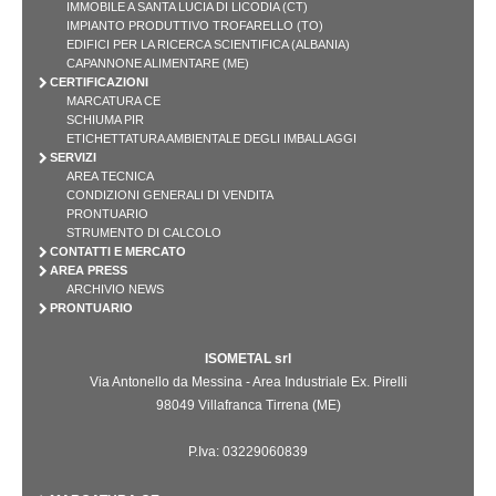
IMMOBILE A SANTA LUCIA DI LICODIA (CT)
IMPIANTO PRODUTTIVO TROFARELLO (TO)
EDIFICI PER LA RICERCA SCIENTIFICA (ALBANIA)
CAPANNONE ALIMENTARE (ME)
CERTIFICAZIONI
MARCATURA CE
SCHIUMA PIR
ETICHETTATURA AMBIENTALE DEGLI IMBALLAGGI
SERVIZI
AREA TECNICA
CONDIZIONI GENERALI DI VENDITA
PRONTUARIO
STRUMENTO DI CALCOLO
CONTATTI E MERCATO
AREA PRESS
ARCHIVIO NEWS
PRONTUARIO
ISOMETAL srl
Via Antonello da Messina - Area Industriale Ex. Pirelli
98049 Villafranca Tirrena (ME)
P.Iva: 03229060839