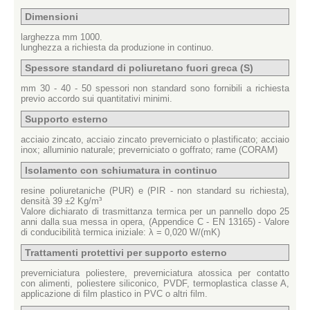
Dimensioni
larghezza mm 1000.
lunghezza a richiesta da produzione in continuo.
Spessore standard di poliuretano fuori greca (S)
mm 30 - 40 - 50 spessori non standard sono fornibili a richiesta
previo accordo sui quantitativi minimi.
Supporto esterno
acciaio zincato, acciaio zincato preverniciato o plastificato; acciaio
inox; alluminio naturale; preverniciato o goffrato; rame (CORAM)
Isolamento con schiumatura in continuo
resine poliuretaniche (PUR) e (PIR - non standard su richiesta),
densità 39 ±2 Kg/m³
Valore dichiarato di trasmittanza termica per un pannello dopo 25
anni dalla sua messa in opera, (Appendice C - EN 13165) - Valore
di conducibilità termica iniziale: λ = 0,020 W/(mK)
Trattamenti protettivi per supporto esterno
preverniciatura poliestere, preverniciatura atossica per contatto
con alimenti, poliestere siliconico, PVDF, termoplastica classe A,
applicazione di film plastico in PVC o altri film.