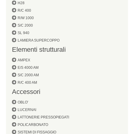
H28
R/C 400
R/W 1000
S/C 2000
SL 940
LAMIERA SUPERCOPPO
Elementi strutturali
AMPEX
E/S 4000 AM
S/C 2000 AM
R/C 400 AM
Accessori
OBLO'
LUCERNAI
LATTONERIE PRESSOPIEGATI
POLICARBONATO
SISTEMI DI FISSAGGIO