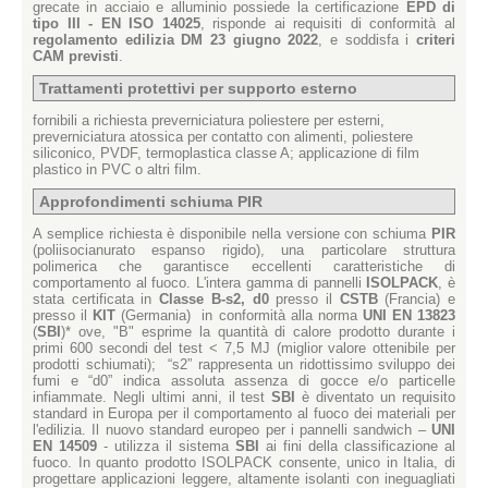
grecate in acciaio e alluminio possiede la certificazione
EPD di
tipo III - EN ISO 14025
, risponde ai requisiti di conformità al
regolamento edilizia DM 23 giugno 2022
, e soddisfa i
criteri
CAM previsti
.
Trattamenti protettivi per supporto esterno
fornibili a richiesta preverniciatura poliestere per esterni,
preverniciatura atossica per contatto con alimenti, poliestere
siliconico, PVDF, termoplastica classe A; applicazione di film
plastico in PVC o altri film.
Approfondimenti schiuma PIR
A semplice richiesta è disponibile nella versione con schiuma
PIR
(poliisocianurato espanso rigido), una particolare struttura
polimerica che garantisce eccellenti caratteristiche di
comportamento al fuoco. L'intera gamma di pannelli
ISOLPACK
, è
stata certificata in
Classe B-s2, d0
presso il
CSTB
(Francia) e
presso il
KIT
(Germania) in conformità alla norma
UNI EN 13823
(
SBI
)* ove, "B" esprime la quantità di calore prodotto durante i
primi 600 secondi del test < 7,5 MJ (miglior valore ottenibile per
prodotti schiumati); “s2” rappresenta un ridottissimo sviluppo dei
fumi e “d0” indica assoluta assenza di gocce e/o particelle
infiammate. Negli ultimi anni, il test
SBI
è diventato un requisito
standard in Europa per il comportamento al fuoco dei materiali per
l'edilizia. Il nuovo standard europeo per i pannelli sandwich –
UNI
EN 14509
- utilizza il sistema
SBI
ai fini della classificazione al
fuoco. In quanto prodotto ISOLPACK consente, unico in Italia, di
progettare applicazioni leggere, altamente isolanti con ineguagliati