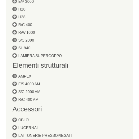
E/P 3000
H20
H28
R/C 400
R/W 1000
S/C 2000
SL 940
LAMIERA SUPERCOPPO
Elementi strutturali
AMPEX
E/S 4000 AM
S/C 2000 AM
R/C 400 AM
Accessori
OBLO'
LUCERNAI
LATTONERIE PRESSOPIEGATI