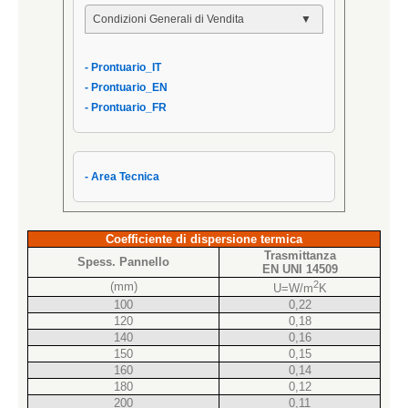
Condizioni Generali di Vendita
- Condizioni Generali
- Prontuario_IT
- Condizioni di Vendita AIPPEG
- Prontuario_EN
- Prontuario_IT
- Prontuario_FR
- Area Tecnica
Coefficiente di dispersione termica
Trasmittanza
Spess. Pannello
EN UNI 14509
2
(mm)
U=W/m
K
100
0,22
120
0,18
140
0,16
150
0,15
160
0,14
180
0,12
200
0,11