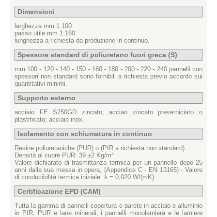
Dimensioni
larghezza mm 1.100
passo utile mm 1.160
lunghezza a richiesta da produzione in continuo.
Spessore standard di poliuretano fuori greca (S)
mm 100 - 120 - 140 - 150 - 160 - 180 - 200 - 220 - 240 pannelli con
spessori non standard sono fornibili a richiesta previo accordo sui
quantitativi minimi.
Supporto esterno
acciaio FE S250GD zincato, acciao zincato preverniciato o
plastificato; acciaio inox.
Isolamento con schiumatura in continuo
Resine poliuretaniche (PUR) o (PIR a richiesta non standard).
Densità al cuore PUR: 39 ±2 Kg/m³
Valore dichiarato di trasmittanza termica per un pannello dopo 25
anni dalla sua messa in opera, (Appendice C - EN 13165) - Valore
di conducibilità termica iniziale: λ = 0,020 W/(mK)
Certificazione EPD (CAM)
Tutta la gamma di pannelli copertura e parete in acciaio e alluminio
in PIR, PUR e lane minerali, i pannelli monolamiera e le lamiere